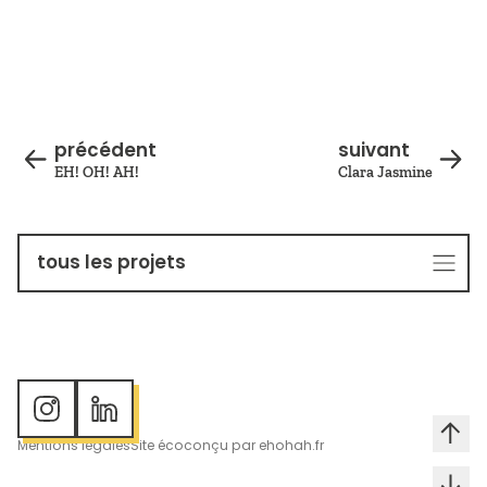
Vidéo de présentation de Clémence, dans laquelle elle décrit u
précédent
suivant
EH! OH! AH!
Clara Jasmine
tous les projets
Mentions légales
Site écoconçu par ehohah.fr